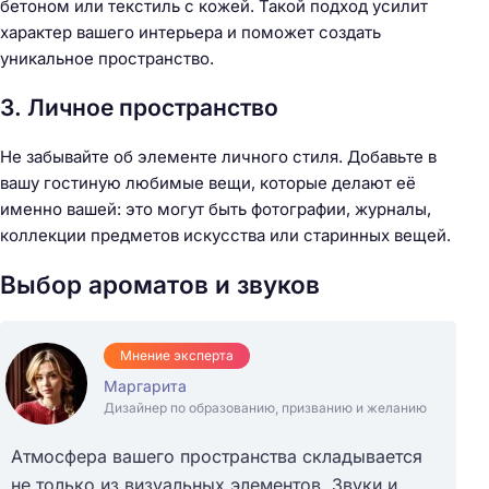
бетоном или текстиль с кожей. Такой подход усилит
характер вашего интерьера и поможет создать
уникальное пространство.
3. Личное пространство
Не забывайте об элементе личного стиля. Добавьте в
Н
вашу гостиную любимые вещи, которые делают её
а
именно вашей: это могут быть фотографии, журналы,
й
коллекции предметов искусства или старинных вещей.
т
и
Выбор ароматов и звуков
:
Мнение эксперта
Маргарита
Дизайнер по образованию, призванию и желанию
Атмосфера вашего пространства складывается
не только из визуальных элементов. Звуки и