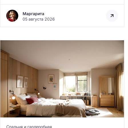
Маргарита
05 августа 2026
Н
а
й
т
и
Спальня и гардеробная