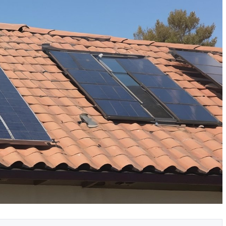
Зонирование маленькой
ать цвет для
квартиры-студии без
капитальных перегородок