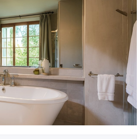
ых в
Как выбрать технику с
ма
фабричными фасадами