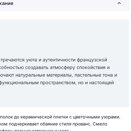
жание
стречаются уюта и аутентичности французской
особностью создавать атмосферу спокойствия и
чают натуральные материалы, пастельные тона и
 функциональным пространством, но и настоящей
полок до керамической плитки с цветочными узорами.
ком подчеркивает обаяние стиля прованс. Смело
сферу, полную гармонии и уюта.