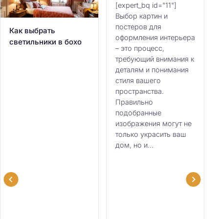
[expert_bq id="11"]
Выбор картин и
постеров для
Как выбрать
оформления интерьера
светильники в бохо
– это процесс,
требующий внимания к
деталям и понимания
стиля вашего
пространства.
Правильно
подобранные
изображения могут не
только украсить ваш
дом, но и...