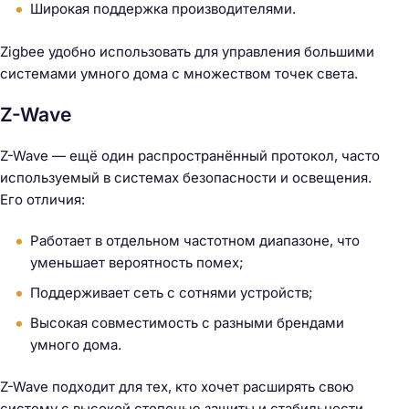
й
Широкая поддержка производителями.
т
и
Zigbee удобно использовать для управления большими
:
системами умного дома с множеством точек света.
Z-Wave
Z-Wave — ещё один распространённый протокол, часто
используемый в системах безопасности и освещения.
Его отличия:
Работает в отдельном частотном диапазоне, что
уменьшает вероятность помех;
Поддерживает сеть с сотнями устройств;
Высокая совместимость с разными брендами
умного дома.
Z-Wave подходит для тех, кто хочет расширять свою
систему с высокой степенью защиты и стабильности.