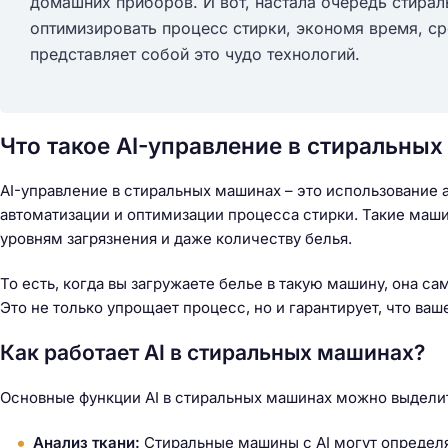
домашних приборов. И вот, настала очередь стир
оптимизировать процесс стирки, экономя время, ср
представляет собой это чудо технологий.
Что такое AI-управление в стиральны
AI-управление в стиральных машинах – это использование 
автоматизации и оптимизации процесса стирки. Такие маш
уровням загрязнения и даже количеству белья.
То есть, когда вы загружаете белье в такую машину, она с
Это не только упрощает процесс, но и гарантирует, что в
Как работает AI в стиральных машинах?
Основные функции AI в стиральных машинах можно выдел
Н
а
Анализ ткани:
Стиральные машины с AI могут определя