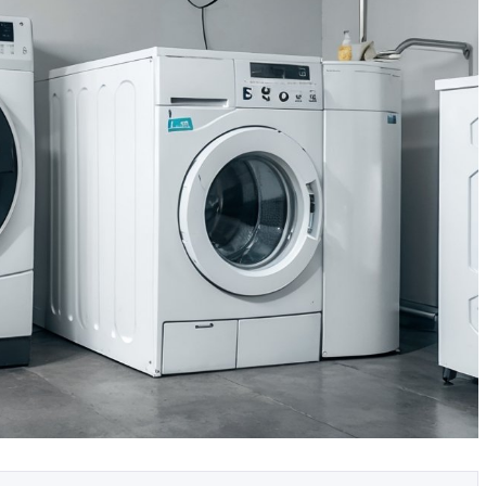
ых в
Как выбрать технику с
ма
фабричными фасадами