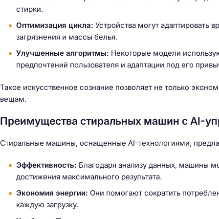
й
стирки.
т
Оптимизация цикла:
Устройства могут адаптировать вр
и
загрязнения и массы белья.
:
Улучшенные алгоритмы:
Некоторые модели использую
предпочтений пользователя и адаптации под его привы
Такое искусственное сознание позволяет не только эконом
вещам.
Преимущества стиральных машин с AI-у
Стиральные машины, оснащенные AI-технологиями, предл
Эффективность:
Благодаря анализу данных, машины м
достижения максимального результата.
Экономия энергии:
Они помогают сократить потреблен
каждую загрузку.