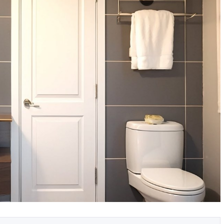
Зонирование маленькой
ать цвет для
квартиры-студии без
капитальных перегородок