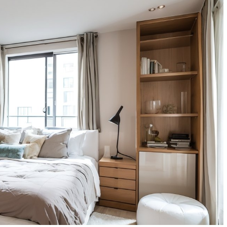
Зонирование маленькой
ать цвет для
квартиры-студии без
капитальных перегородок