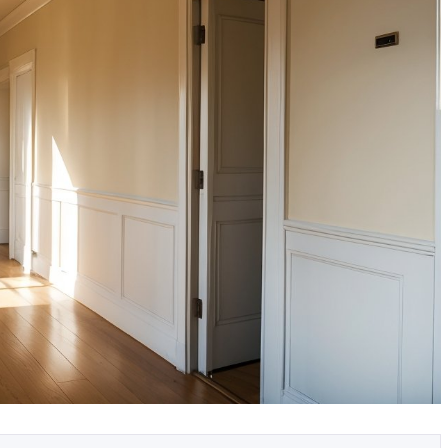
иль
Видеодомофоны с
имой мебели
распознаванием лиц