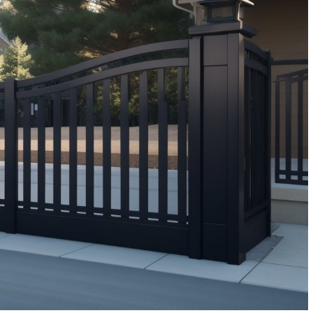
Зонирование маленькой
ать цвет для
квартиры-студии без
капитальных перегородок