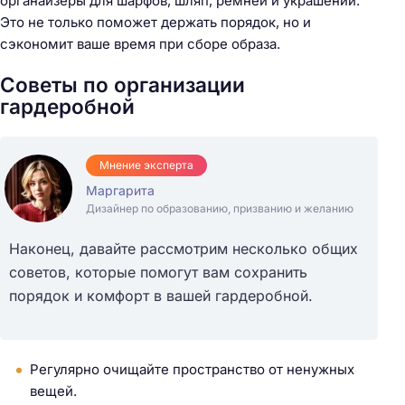
органайзеры для шарфов, шляп, ремней и украшений.
Это не только поможет держать порядок, но и
сэкономит ваше время при сборе образа.
Советы по организации
гардеробной
Мнение эксперта
Маргарита
Дизайнер по образованию, призванию и желанию
Наконец, давайте рассмотрим несколько общих
Н
советов, которые помогут вам сохранить
а
порядок и комфорт в вашей гардеробной.
й
т
и
Регулярно очищайте пространство от ненужных
:
вещей.