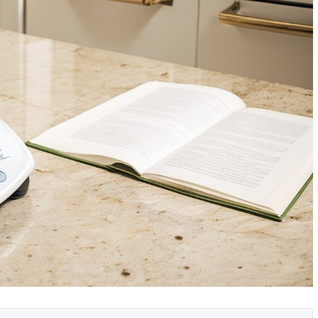
ых в
Как выбрать технику с
ма
фабричными фасадами