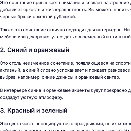
й
Это сочетание привлекает внимание и создает настроение
т
добавляет яркость и жизнерадостность. Вы можете носить 
и
черные брюки с желтой рубашкой.
:
Также это сочетание отлично подходит для интерьеров. Н
мебели или декора могут создать современный и стильный
2. Синий и оранжевый
Это столь неизменное сочетание, появляющееся на спорти
активный, а синий словно успокаивает и придает равновесие
выбрав, например, синие джинсы и оранжевый свитер.
В интерьере синие и оранжевые акценты будут прекрасно 
создадут уютную атмосферу.
3. Красный и зеленый
Эти цвета часто ассоциируются с праздниками, но их можн
добавляет энергии, в то время как зеленый успокаивает. 