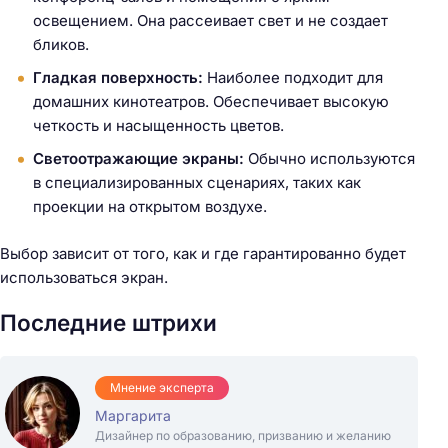
освещением. Она рассеивает свет и не создает
бликов.
Гладкая поверхность:
Наиболее подходит для
Н
домашних кинотеатров. Обеспечивает высокую
а
четкость и насыщенность цветов.
й
Светоотражающие экраны:
Обычно используются
т
в специализированных сценариях, таких как
и
проекции на открытом воздухе.
:
Выбор зависит от того, как и где гарантированно будет
использоваться экран.
Последние штрихи
Мнение эксперта
Маргарита
Дизайнер по образованию, призванию и желанию