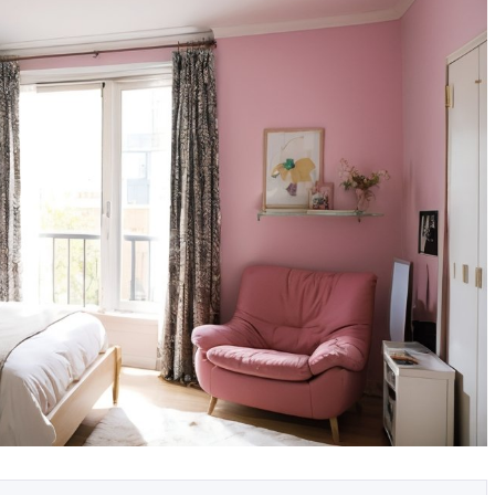
ых в
Как выбрать технику с
ма
фабричными фасадами