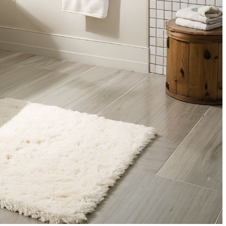
иль
Видеодомофоны с
имой мебели
распознаванием лиц