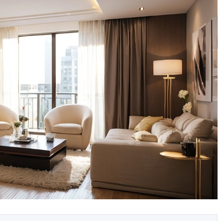
ых в
Как выбрать технику с
ма
фабричными фасадами