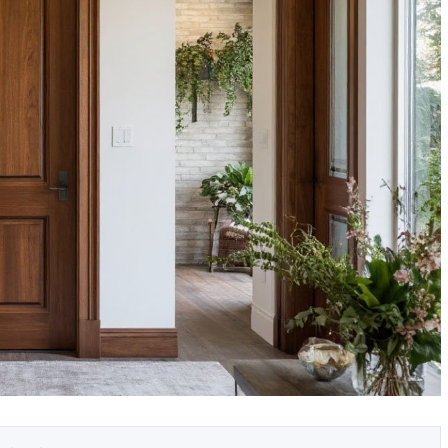
у с
Гостиная: как выбрать цвет для
дами
зоны отдыха