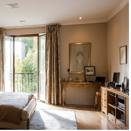
ых в
Как выбрать технику с
ма
фабричными фасадами