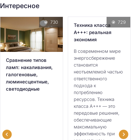
Интересное
730
729
Техника класса
А+++: реальная
экономия
В современном мире
энергосбережение
Сравнение типов
становится
ламп: накаливания,
неотъемлемой частью
галогеновые,
ответственного
люминесцентные,
подхода к
светодиодные
потреблению
ресурсов. Техника
класса А+++ — это
передовые решения,
обеспечивающие
максимальную
эффективность при