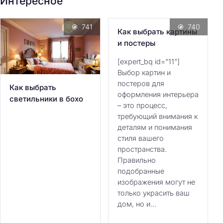
Интересное
741
740
Как выбрать картины
и постеры
[expert_bq id="11"]
Выбор картин и
постеров для
Как выбрать
оформления интерьера
светильники в бохо
– это процесс,
требующий внимания к
деталям и понимания
стиля вашего
пространства.
Правильно
подобранные
изображения могут не
только украсить ваш
дом, но и...